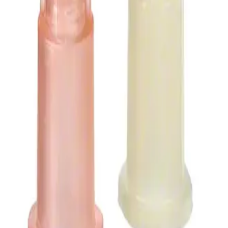
p kim Niken – Crom không rỉ và có bề mặt trơn lán. Đầu kim 3 mặt vá