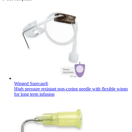
Winged Surecan®
High pressure resistant non-coring needle with flexible wings
for long term infusion