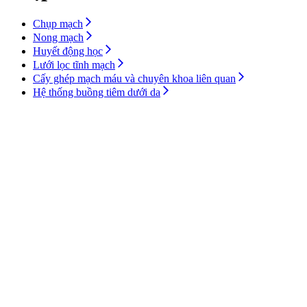
Chụp mạch
Nong mạch
Huyết động học
Lưới lọc tĩnh mạch
Cấy ghép mạch máu và chuyên khoa liên quan
Hệ thống buồng tiêm dưới da