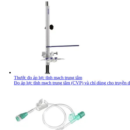
Thước đo áp lực tĩnh mạch trung tâm
Đo áp lực tĩnh mạch trung tâm (CVP) và chỉ dùng cho truyền d