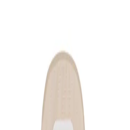
Trang chủ
...
Túi hậu môn nhân tạo Proxima 1 mảnh, loại xả
Quay trở lại