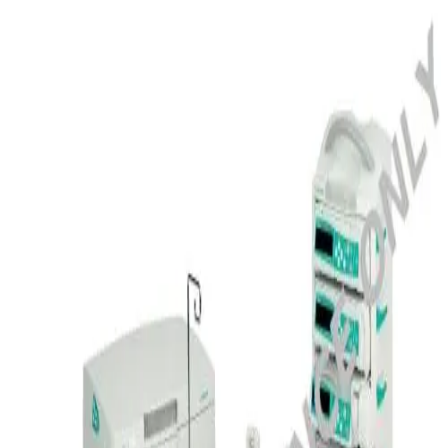
Trang chủ
POWER SUPPLY SP UK III
Quay trở lại