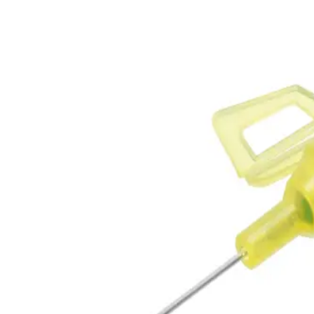
Trang chủ
INTROCAN SAFETY 3 PUR 24G 0.7X19MM-AP
Quay trở lại