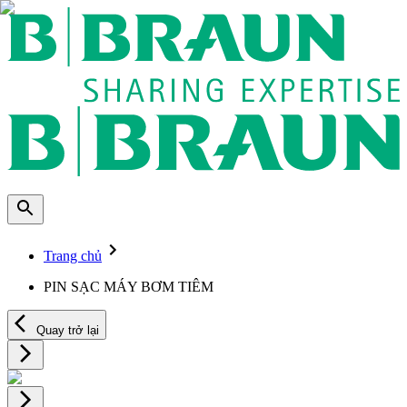
Trang chủ
PIN SẠC MÁY BƠM TIÊM
Quay trở lại