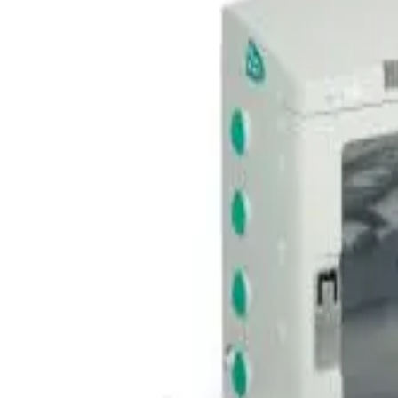
Trang chủ
DRIP SENSOR SP
Quay trở lại