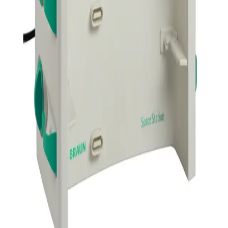
8713140
SPACESTATION
Thêm vào phần giỏ hàng
Spare Parts
Thông số kỹ thuật