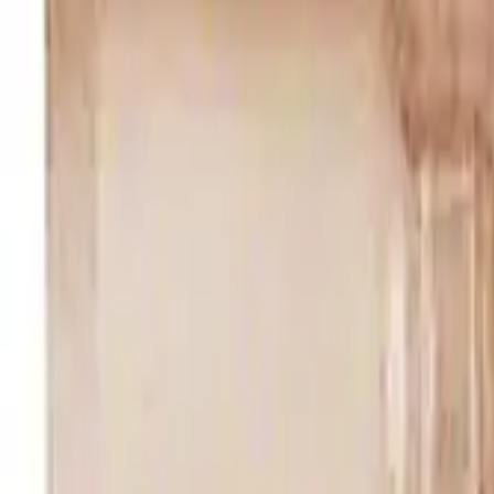
Trang chủ
KIM TIÊM G26, DÀI 12MM
Quay trở lại