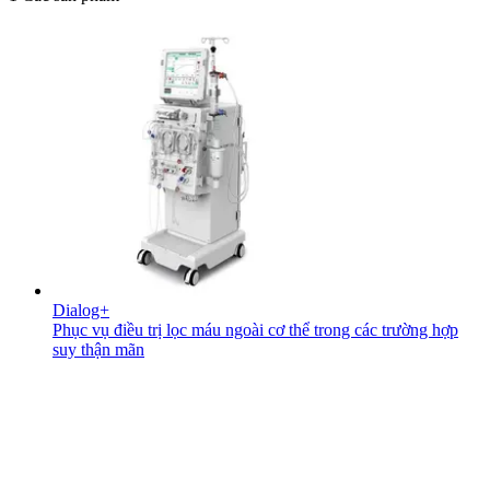
Dialog+
Phục vụ điều trị lọc máu ngoài cơ thể trong các trường hợp
suy thận mãn