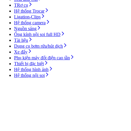
TRợ cụ
Hệ thống Trocar
Ligation-Clips
Hệ thống camera
Nguồn sáng
Ống kính nội soi full HD
Tài liệu
Dụng cụ bơm rửa/hút dịch
Xe đẩy
Phụ kiện máy đốt điện cao tần
Thiết bị đặc biệt
Hệ thống hình ảnh
Hệ thống nội soi